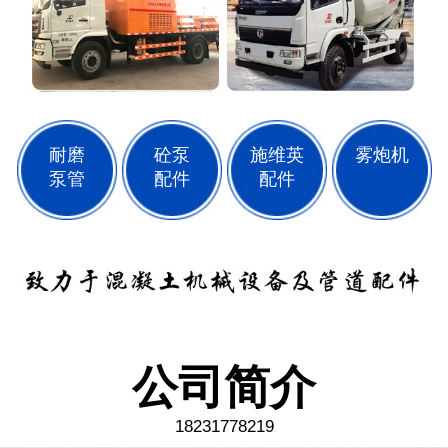
耐磨
砼泵
施维英
雾炮机
泵管
配件
配件
公司简介
18231778219