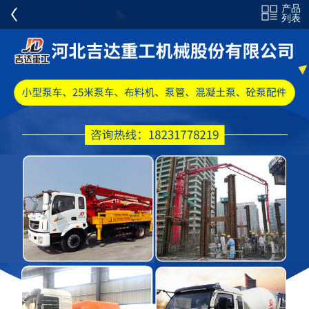
产品
全部分类
列表
混凝土泵车
混凝土布料机
混凝土泵
搅拌车
耐磨泵管
砼泵配件
PM 施维英 CIFA 配件
弯头弯管
电力弯头三通