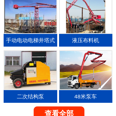
手动电动电梯井塔式
液压布料机
内爬布料机
二次结构泵
48米泵车
查看全部