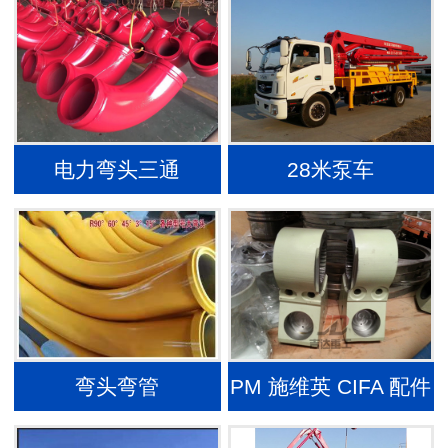
电力弯头三通
28米泵车
弯头弯管
PM 施维英 CIFA 配件