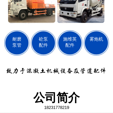
耐磨
砼泵
施维英
雾炮机
泵管
配件
配件
公司简介
18231778219