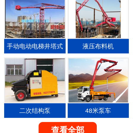
手动电动电梯井塔式
液压布料机
内爬布料机
二次结构泵
48米泵车
查看全部