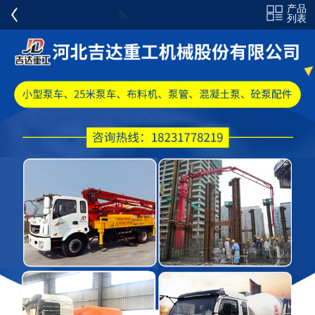
产品
全部分类
列表
混凝土泵车
混凝土布料机
混凝土泵
搅拌车
耐磨泵管
砼泵配件
PM 施维英 CIFA 配件
弯头弯管
电力弯头三通