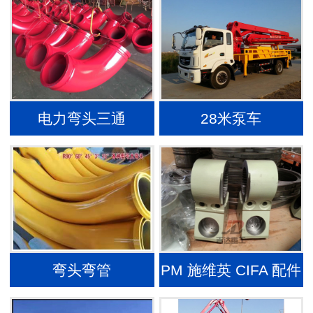
电力弯头三通
28米泵车
弯头弯管
PM 施维英 CIFA 配件