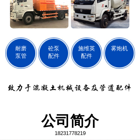
耐磨
砼泵
施维英
雾炮机
泵管
配件
配件
公司简介
18231778219