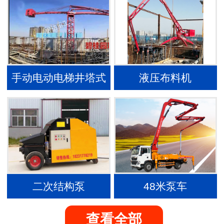
手动电动电梯井塔式
液压布料机
内爬布料机
二次结构泵
48米泵车
查看全部