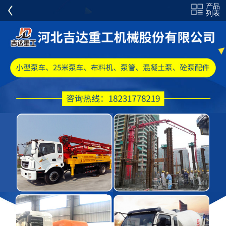
产品
全部分类
列表
混凝土泵车
混凝土布料机
混凝土泵
搅拌车
耐磨泵管
砼泵配件
PM 施维英 CIFA 配件
弯头弯管
电力弯头三通