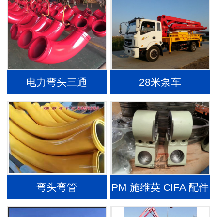
电力弯头三通
28米泵车
弯头弯管
PM 施维英 CIFA 配件